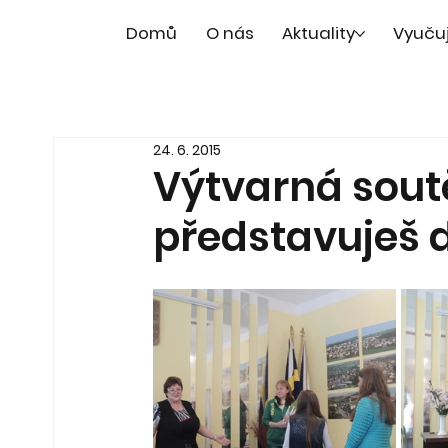
Domů
O nás
Aktuality
Vyuču
24. 6. 2015
Výtvarná soutě
představuješ 