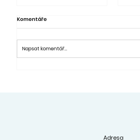
Komentáře
Napsat komentář...
21. 6. - Koncert a výstava
20. 6
"Pod lípou" - fara Ořech
na z
konc
ZUŠ
Adresa