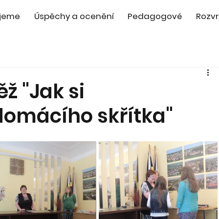
jeme
Úspěchy a ocenění
Pedagogové
Rozvr
ž "Jak si
domácího skřítka"