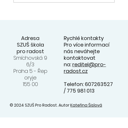
20. 6. - přehlídka souborů na
zahradě ZUŠ - videa z koncertu na
facebooku ZUŠ
Rychlé kontakty
Adresa
Pro více informací
SZUŠ škola
nás neváhejte
pro radost
kontaktovat
Smíchovská 9
na:
reditel@pro-
6/3
radost.cz
Praha 5 - Řep
oryje
Telefon: 607263527
155 00
/ 775 981 013
© 2024 SZUŠ Pro Radost. Autor
Kateřina Šislová