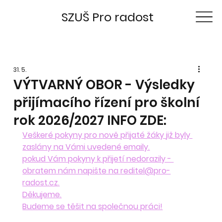
SZUŠ Pro radost
31. 5.
VÝTVARNÝ OBOR - Výsledky
přijímacího řízení pro školní
rok 2026/2027 INFO ZDE:
Veškeré pokyny pro nově přijaté žáky již byly 
zaslány na Vámi uvedené emaily.
pokud Vám pokyny k přijetí nedorazily - 
obratem nám napište na 
reditel@pro-
radost.cz
.
Děkujeme.
Budeme se těšit na společnou práci!