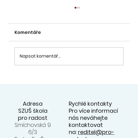
Organizace školního roku 2026/2027
dle MŠMT - INFO ZDE:
Komentáře
https://msmt.gov.cz/vzdelavani/organizace
-skolniho-roku-2026-2027-v-zs-ss-zus-a
Vyučování ve školním roce 2026/2027
začne v úterý 1. září 2026. Podzimní
Napsat komentář...
prázdniny stanovuje MŠMT na čtvrtek 29.
října
Rychlé kontakty
Adresa
Pro více informací
SZUŠ škola
nás neváhejte
pro radost
kontaktovat
Smíchovská 9
na:
reditel@pro-
6/3