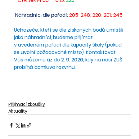
- Čtvrtek 14:00 – 16:15: 
223
 Náhradníci dle pořadí:
 205; 248; 220; 201; 245
Uchazeče, kteří se dle získaných bodů umístili 
jako náhradníci, budeme přijímat 
v uvedeném pořadí dle kapacity školy (pokud 
se uvolní požadované místo). Kontaktovat 
Vás můžeme až do 2. 9. 2026, kdy na naší ZUŠ 
probíhá domluva rozvrhu.
Přijímací zkoušky
Aktuality