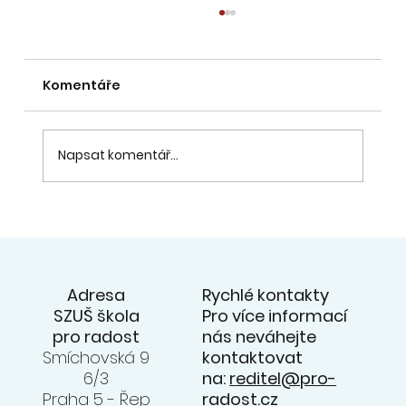
Komentáře
Napsat komentář...
20. 6. - přehlídka souborů na
zahradě ZUŠ - videa z koncertu na
facebooku ZUŠ
Rychlé kontakty
Adresa
Pro více informací
SZUŠ škola
nás neváhejte
pro radost
kontaktovat
Smíchovská 9
na:
reditel@pro-
6/3
radost.cz
Praha 5 - Řep