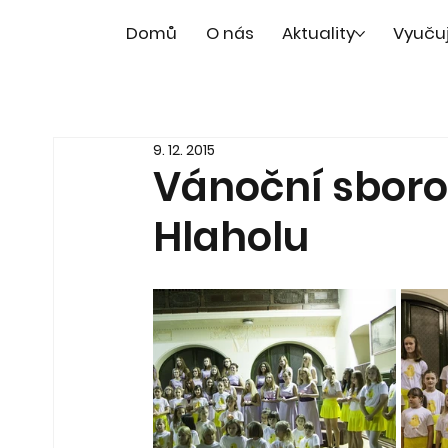
Domů
O nás
Aktuality
Vyuču
9. 12. 2015
Vánoční sborov
Hlaholu