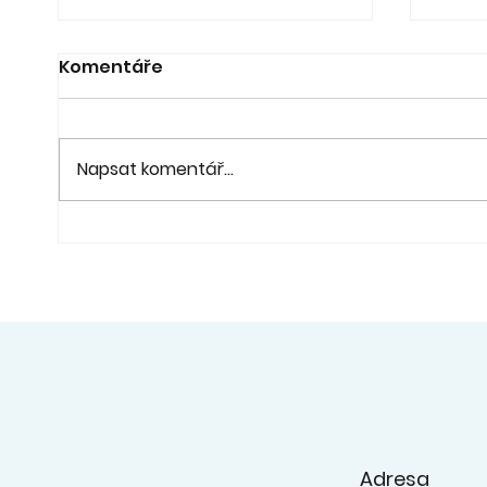
Komentáře
Napsat komentář...
21. 6. - Koncert a výstava
20. 6
"Pod lípou" - fara Ořech
na z
konc
ZUŠ
Adresa