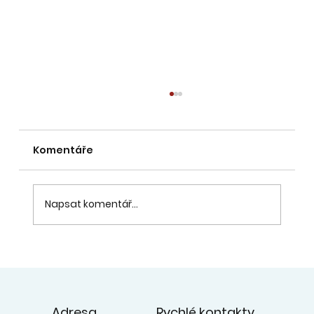
Komentáře
Napsat komentář...
20. 6. - přehlídka souborů na
zahradě ZUŠ - videa z koncertu na
facebooku ZUŠ
Rychlé kontakty
Adresa