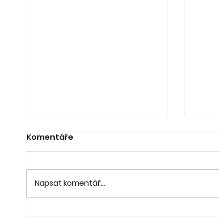
Komentáře
Napsat komentář...
21. 6. - Koncert a výstava
20. 6