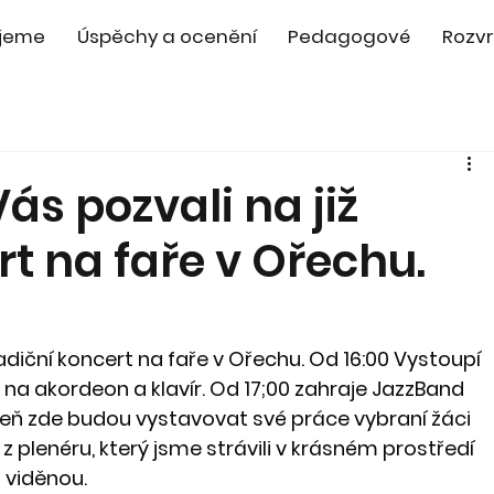
jeme
Úspěchy a ocenění
Pedagogové
Rozvr
s pozvali na již
rt na faře v Ořechu.
adiční koncert na faře v Ořechu. Od 16:00 Vystoupí 
 na akordeon a klavír. Od 17;00 zahraje JazzBand 
eň zde budou vystavovat své práce vybraní žáci 
 plenéru, který jsme strávili v krásném prostředí 
 viděnou. 