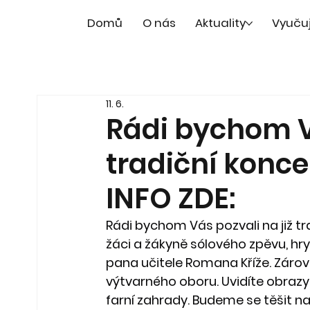
Domů
O nás
Aktuality
Vyuču
11. 6.
Rádi bychom Vá
tradiční konce
INFO ZDE:
Rádi bychom Vás pozvali na již tr
žáci a žákyně sólového zpěvu, hry
pana učitele Romana Kříže. Zárov
výtvarného oboru. Uvidíte obrazy z
farní zahrady. Budeme se těšit na