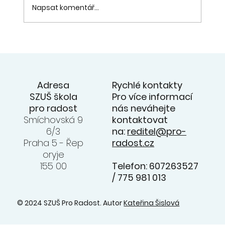
Napsat komentář...
20. 6. - přehlídka souborů na
zahradě ZUŠ - videa z koncertu na
facebooku ZUŠ
Rychlé kontakty
Adresa
Pro více informací
SZUŠ škola
nás neváhejte
pro radost
kontaktovat
Smíchovská 9
na:
reditel@pro-
6/3
radost.cz
Praha 5 - Řep
oryje
Telefon: 607263527
155 00
/ 775 981 013
© 2024 SZUŠ Pro Radost. Autor
Kateřina Šislová