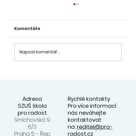
Komentáře
Napsat komentář...
20. 6. - přehlídka souborů na
zahradě ZUŠ - videa z koncertu na
facebooku ZUŠ
Rychlé kontakty
Adresa
Pro více informací
SZUŠ škola
nás neváhejte
pro radost
kontaktovat
Smíchovská 9
na:
reditel@pro-
6/3
radost.cz
Praha 5 - Řep