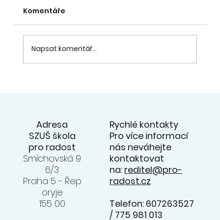
Komentáře
Napsat komentář...
20. 6. - přehlídka souborů na
zahradě ZUŠ - videa z koncertu na
facebooku ZUŠ
Rychlé kontakty
Adresa
Pro více informací
SZUŠ škola
nás neváhejte
pro radost
kontaktovat
Smíchovská 9
na:
reditel@pro-
6/3
radost.cz
Praha 5 - Řep
oryje
Telefon: 607263527
155 00
/ 775 981 013