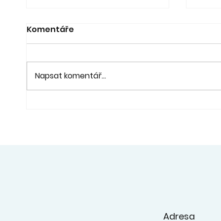
Komentáře
Napsat komentář...
21. 6. - Koncert a výstava
20. 6
"Pod lípou" - fara Ořech
na z
konc
ZUŠ
Adresa