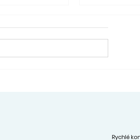
. - přehlídka souborů
12. 6. - Šimon Slan
ahradě ZUŠ - videa z
rámci svého
ertu na facebooku
absolventského k
zahrál v Kaštanu 
JazzBandem pan
učitele R. Kříže.
Rychlé ko