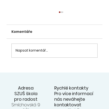
Komentáře
Napsat komentář...
20. 6. - přehlídka souborů na
zahradě ZUŠ - videa z koncertu na
facebooku ZUŠ
Rychlé kontakty
Adresa
Pro více informací
SZUŠ škola
nás neváhejte
pro radost
kontaktovat
Smíchovská 9