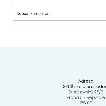
Napsat komentář...
21. 6. - Koncert a výstava
20. 6
"Pod lípou" - fara Ořech
na z
konc
ZUŠ
Adresa
SZUŠ škola pro rado
Smíchovská 96/3
Praha 5 - Řeporyje
155 00