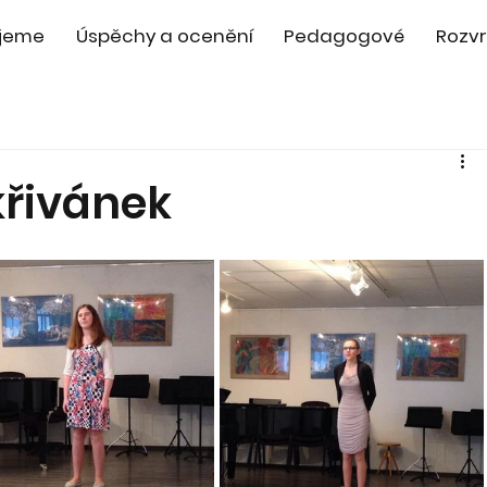
jeme
Úspěchy a ocenění
Pedagogové
Rozvr
křivánek