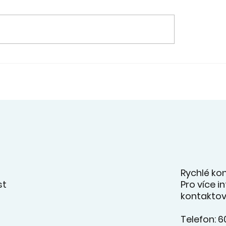
. - přehlídka souborů
12. 6. - Šimon Slan
ahradě ZUŠ - videa z
rámci svého
ertu na facebooku
absolventského k
zahrál v Kaštanu 
JazzBandem pan
učitele R. Kříže.
Rychlé ko
Pro více 
st
kontaktov
Telefon: 6