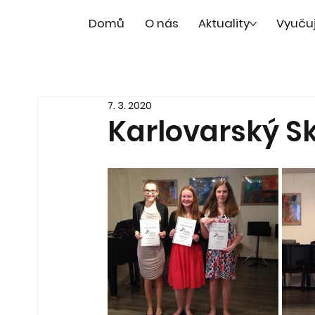
Domů
O nás
Aktuality
Vyuču
7. 3. 2020
Karlovarský S