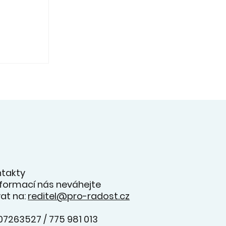
ec v
oncertu
s
a
ntakty
informací nás neváhejte
at na:
reditel@pro-radost.cz
07263527 / 775 981 013