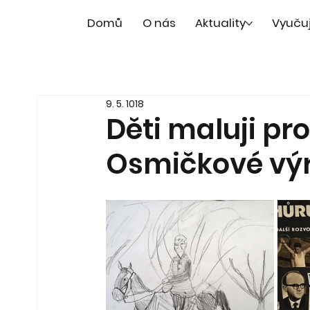
Domů
O nás
Aktuality
Vyuču
9. 5. 1018
Děti maluji pro
Osmičkové výr