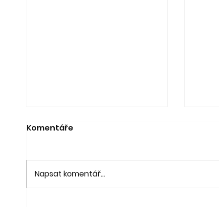
Komentáře
Napsat komentář...
21. 6. - Koncert a výstava
20. 6
"Pod lípou" - fara Ořech
na z