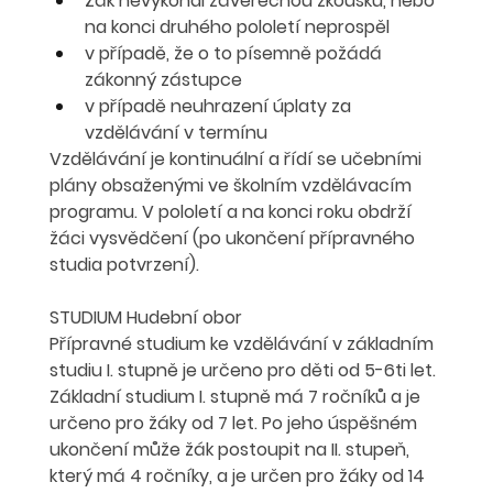
Žák nevykonal závěrečnou zkoušku, nebo 
na konci druhého pololetí neprospěl
v případě, že o to písemně požádá 
zákonný zástupce
v případě neuhrazení úplaty za 
vzdělávání v termínu
Vzdělávání je kontinuální a řídí se učebními 
plány obsaženými ve školním vzdělávacím 
programu. V pololetí a na konci roku obdrží 
žáci vysvědčení (po ukončení přípravného 
studia potvrzení).
STUDIUM Hudební obor
Přípravné studium ke vzdělávání v základním 
studiu I. stupně
 je určeno pro děti od 5-6ti let.
Základní studium I. stupně
 má 7 ročníků a je 
určeno pro žáky od 7 let. Po jeho úspěšném 
ukončení může žák postoupit na
 II. stupeň
, 
který má 4 ročníky, a je určen pro žáky od 14 