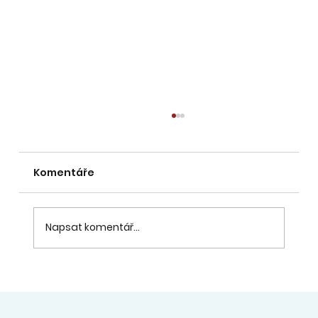
VÝTVARNÝ OBOR - Výsledky
přijímacího řízení pro školní rok
2026/2027 INFO ZDE:
Komentáře
Veškeré pokyny pro nově přijaté žáky již byly
zaslány na Vámi uvedené emaily. pokud
Vám pokyny k přijetí nedorazily - obratem
nám napište na reditel@pro-radost.cz.
Napsat komentář...
Děkujeme. Budeme se těšit na společn