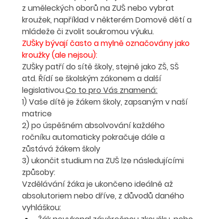
z uměleckých oborů na ZUŠ
 nebo vybrat 
kroužek, například v některém Domově dětí a 
mládeže či zvolit soukromou výuku. 
ZUŠky bývají často a mylně označovány jako 
kroužky (ale nejsou): 
ZUŠky patří do sítě školy, stejně jako ZŠ, SŠ 
atd. Řídí se školským zákonem a další 
legislativou.
Co
 to pro Vás znamená:
1) Vaše dítě je žákem školy, zapsaným v naší 
matrice
2) po úspěšném absolvování každého 
ročníku automaticky pokračuje dále a 
zůstává žákem školy
3) ukončit studium na ZUŠ lze následujícími 
způsoby:
Vzdělávání žáka je ukončeno ideálně až 
absolutoriem nebo dříve, z důvodů daného 
vyhláškou: