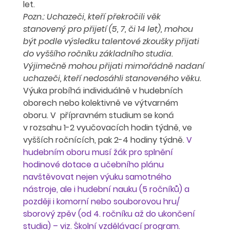
let.
Pozn.: Uchazeči, kteří překročili věk 
stanovený pro přijetí (5, 7, či 14 let), mohou 
být podle výsledku talentové zkoušky přijati 
do vyššího ročníku základního studia. 
Výjimečně mohou přijati mimořádně nadaní 
uchazeči, kteří nedosáhli stanoveného věku. 
Výuka probíhá individuálně v hudebních 
oborech nebo kolektivně ve výtvarném 
oboru.
 V  přípravném studium se koná 
v rozsahu 1-2 vyučovacích hodin týdně, ve 
vyšších ročnících, pak 2-4 hodiny týdně. 
V 
hudebním oboru musí žák pro splnění 
hodinové dotace a učebního plánu 
navštěvovat nejen výuku samotného 
nástroje, ale i hudební nauku (5 ročníků) a 
později i komorní nebo souborovou hru/ 
sborový zpěv (od 4. ročníku až do ukončení 
studia) – viz. Školní vzdělávací program. 