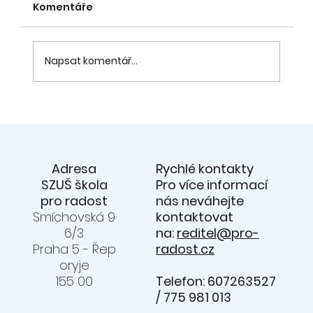
Komentáře
Napsat komentář...
20. 6. - přehlídka souborů na
zahradě ZUŠ - videa z koncertu na
facebooku ZUŠ
Rychlé kontakty
Adresa
Pro více informací
SZUŠ škola
nás neváhejte
pro radost
kontaktovat
Smíchovská 9
na:
reditel@pro-
6/3
radost.cz
Praha 5 - Řep
oryje
Telefon: 607263527
155 00
/ 775 981 013