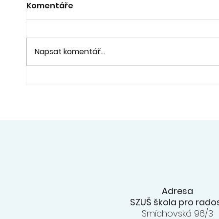
Komentáře
Napsat komentář...
21. 6. - Koncert a výstava
20. 6
"Pod lípou" - fara Ořech
na z
konc
ZUŠ
Adresa
SZUŠ škola pro rado
Smíchovská 96/3