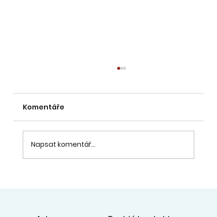
Zahájení školního roku 2026/2027
INFO ZDE:
Komentáře
1. – 2. 9. – 14:00 – 18:00 – domluva rozvrhu v
ZUŠ. Termíny výuky domlouváme pouze po
úhradě úplaty za vzdělání se splatností 31.
8. 2026 - pokyny k platbě byly odeslány na
Napsat komentář...
emaily zákonných zástupců.