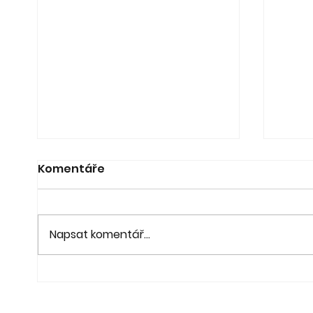
Komentáře
Napsat komentář...
21. 6. - Koncert a výstava
20. 6
"Pod lípou" - fara Ořech
na z