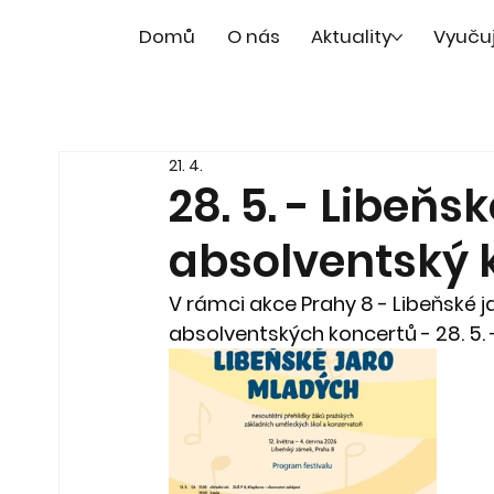
Domů
O nás
Aktuality
Vyuču
21. 4.
28. 5. - Libeňs
absolventský k
V rámci akce Prahy 8 - Libeňské 
absolventských koncertů - 28. 5. -