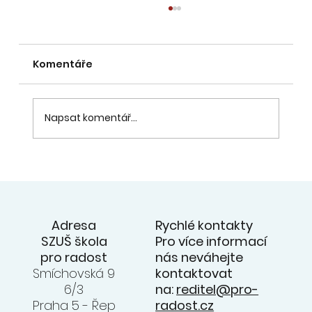
Komentáře
Napsat komentář...
20. 6. - přehlídka souborů na
zahradě ZUŠ - videa z koncertu na
facebooku ZUŠ
Rychlé kontakty
Adresa
Pro více informací
SZUŠ škola
nás neváhejte
pro radost
kontaktovat
Smíchovská 9
na:
reditel@pro-
6/3
radost.cz
Praha 5 - Řep