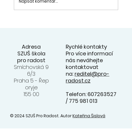
Napsat komentář...
Rádi bychom Vás pozvali na již
tradiční koncert na faře v Ořechu.
INFO ZDE:
Rychlé kontakty
Adresa
Pro více informací
SZUŠ škola
nás neváhejte
pro radost
kontaktovat
Smíchovská 9
na:
reditel@pro-
6/3
radost.cz
Praha 5 - Řep
oryje
Telefon: 607263527
155 00
/ 775 981 013
© 2024 SZUŠ Pro Radost. Autor
Kateřina Šislová