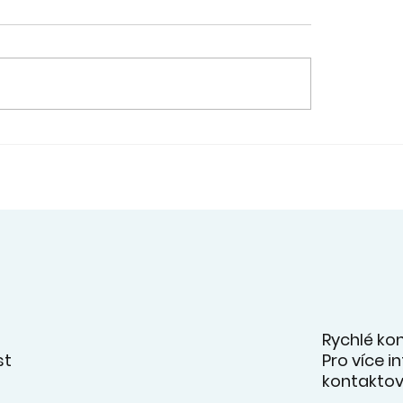
. - přehlídka souborů
12. 6. - Šimon Slan
ahradě ZUŠ - videa z
rámci svého
ertu na facebooku
absolventského k
zahrál v Kaštanu 
JazzBandem pan
učitele R. Kříže.
Rychlé ko
Pro více 
st
kontaktov