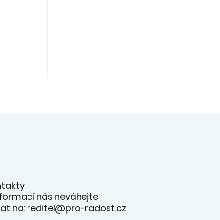
ec v
oncertu
s
a
ntakty
informací nás neváhejte
at na:
reditel@pro-radost.cz