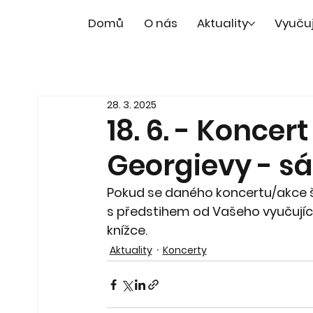
Domů
O nás
Aktuality
Vyuču
28. 3. 2025
18. 6. - Koncer
Georgievy - sál
Pokud se daného koncertu/akce šk
s předstihem od Vašeho vyučující
knížce. 
Aktuality
Koncerty