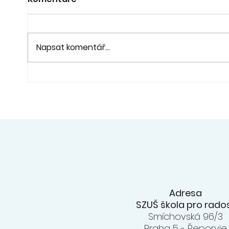
Napsat komentář...
21. 6. - Koncert a výstava
20. 6
"Pod lípou" - fara Ořech
na z
konc
ZUŠ
Adresa
SZUŠ škola pro rado
Smíchovská 96/3
Praha 5 - Řeporyje