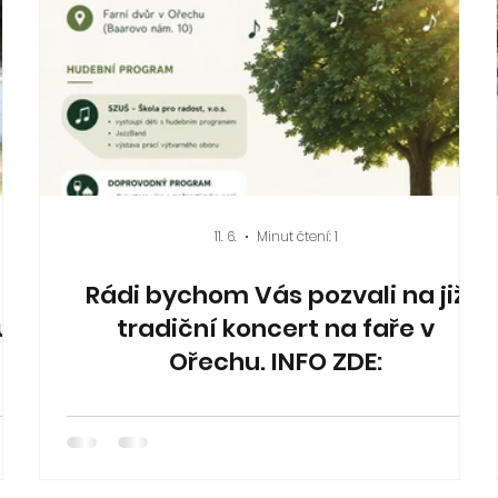
11. 6.
Minut čtení: 1
Rádi bychom Vás pozvali na již
u
tradiční koncert na faře v
Ořechu. INFO ZDE: