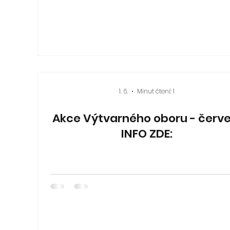
1. 6.
Minut čtení: 1
Akce Výtvarného oboru - červe
INFO ZDE: