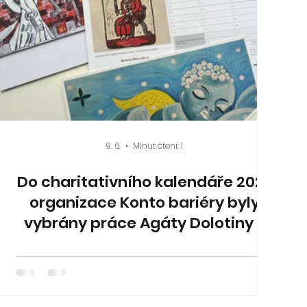
9. 6.
Minut čtení: 1
Do charitativního kalendáře 2027
organizace Konto bariéry byly
vybrány práce Agáty Dolotiny -
Srdcový král a Anety Bláhové -
Joker - máme radost, že práce
našich žákyň přispěly na dobrou
věc!