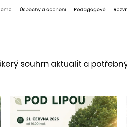
jeme
Úspěchy a ocenění
Pedagogové
Rozvr
škerý souhrn aktualit a potřebn