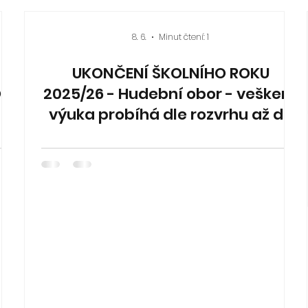
8. 6.
Minut čtení: 1
UKONČENÍ ŠKOLNÍHO ROKU
O
2025/26 - Hudební obor - veškerá
výuka probíhá dle rozvrhu až do
25. 6. Vysvědčení se předává 26.
6. dle individuální domluvy s
Vašimi vyučujícími.